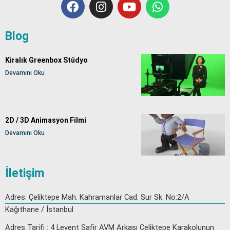
F
I
Y
W
a
n
o
h
c
s
u
a
e
t
t
t
Blog
b
a
u
s
o
g
b
a
Kiralık Greenbox Stüdyo
o
r
e
p
Devamını Oku
k
a
p
m
2D / 3D Animasyon Filmi
Devamını Oku
İletişim
Adres: Çeliktepe Mah. Kahramanlar Cad. Sur Sk. No:2/A
Kağıthane / İstanbul
Adres Tarifi : 4 Levent Safir AVM Arkası Çeliktepe Karakolunun