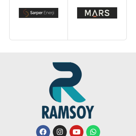
F
I
Y
W
a
n
o
h