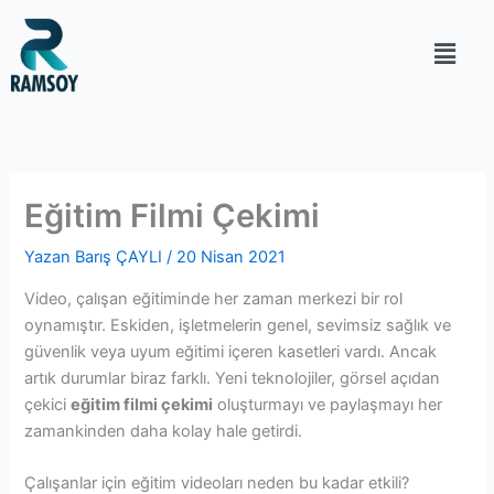
İçeriğe
atla
Eğitim Filmi Çekimi
Yazan
Barış ÇAYLI
/
20 Nisan 2021
Video, çalışan eğitiminde her zaman merkezi bir rol
oynamıştır. Eskiden, işletmelerin genel, sevimsiz sağlık ve
güvenlik veya uyum eğitimi içeren kasetleri vardı. Ancak
artık durumlar biraz farklı. Yeni teknolojiler, görsel açıdan
çekici
eğitim filmi çekimi
oluşturmayı ve paylaşmayı her
zamankinden daha kolay hale getirdi.
Çalışanlar için eğitim videoları neden bu kadar etkili?