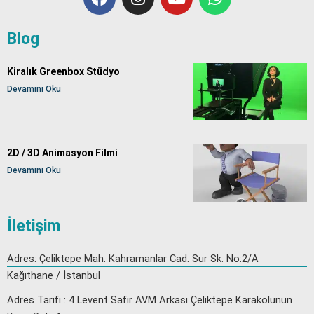
a
n
o
h
c
s
u
a
e
t
t
t
Blog
b
a
u
s
o
g
b
a
Kiralık Greenbox Stüdyo
o
r
e
p
Devamını Oku
k
a
p
m
2D / 3D Animasyon Filmi
Devamını Oku
İletişim
Adres: Çeliktepe Mah. Kahramanlar Cad. Sur Sk. No:2/A
Kağıthane / İstanbul
Adres Tarifi : 4 Levent Safir AVM Arkası Çeliktepe Karakolunun