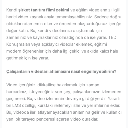
Kendi
şirket tanıtım filmi çekimi
ve eğitim videolarınızı ilgili
harici video kaynaklarıyla tamamlayabilirsiniz. Sadece doğru
olduklarından emin olun ve önceden oluşturduğunuz içeriğe
değer katın. Bu, kendi videolarınızı oluşturmak için
zamanınız ve kaynaklarınız olmadığında da işe yarar. TED
Konuşmaları veya açıklayıcı videolar eklemek, eğitimi
modern öğrenenler için daha ilgi çekici ve akılda kalıcı hale
getirmek için işe yarar.
Çalışanların videoları atlamasını nasıl engelleyebilirim?
Video içeriğinizi dikkatlice hazırlamak için zaman
harcadınız, isteyeceğiniz son şey, çalışanlarınızın izlemeden
geçmeleri. Bu, video izlemenin devreye girdiği yerdir. Yararlı
bir LMS özelliği, kurstaki ilerlemeyi izler ve yer imlerine ekler.
Bu, videoda ileri atlayamayacakları anlamına gelir ve kullanıcı
yeni bir tarayıcı penceresi açarsa video duraklar.