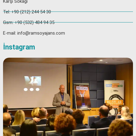
Karşı Sokağı
Tel: +90 (212) 244 54 30
Gsm: +90 (532) 484 94 35
E-mail: info@ramsoyajans.com
İnstagram