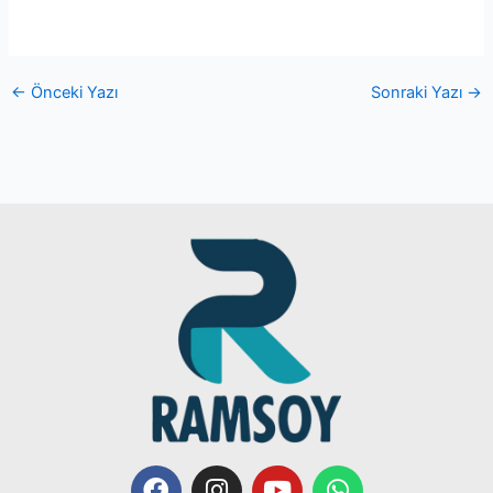
←
Önceki Yazı
Sonraki Yazı
→
F
I
Y
W