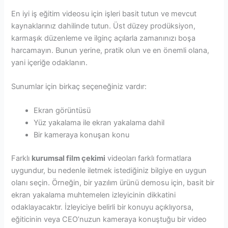
En iyi iş eğitim videosu için işleri basit tutun ve mevcut
kaynaklarınız dahilinde tutun. Üst düzey prodüksiyon,
karmaşık düzenleme ve ilginç açılarla zamanınızı boşa
harcamayın. Bunun yerine, pratik olun ve en önemli olana,
yani içeriğe odaklanın.
Sunumlar için birkaç seçeneğiniz vardır:
Ekran görüntüsü
Yüz yakalama ile ekran yakalama dahil
Bir kameraya konuşan konu
Farklı
kurumsal film çekimi
videoları farklı formatlara
uygundur, bu nedenle iletmek istediğiniz bilgiye en uygun
olanı seçin. Örneğin, bir yazılım ürünü demosu için, basit bir
ekran yakalama muhtemelen izleyicinin dikkatini
odaklayacaktır. İzleyiciye belirli bir konuyu açıklıyorsa,
eğiticinin veya CEO’nuzun kameraya konuştuğu bir video