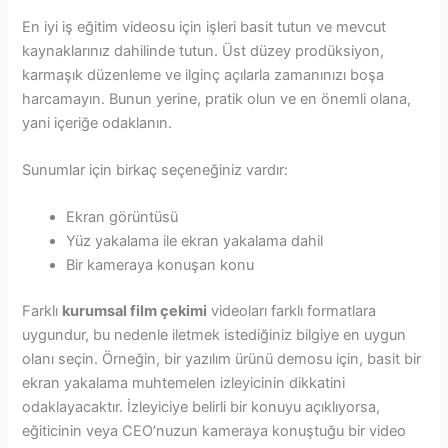
En iyi iş eğitim videosu için işleri basit tutun ve mevcut
kaynaklarınız dahilinde tutun. Üst düzey prodüksiyon,
karmaşık düzenleme ve ilginç açılarla zamanınızı boşa
harcamayın. Bunun yerine, pratik olun ve en önemli olana,
yani içeriğe odaklanın.
Sunumlar için birkaç seçeneğiniz vardır:
Ekran görüntüsü
Yüz yakalama ile ekran yakalama dahil
Bir kameraya konuşan konu
Farklı
kurumsal film çekimi
videoları farklı formatlara
uygundur, bu nedenle iletmek istediğiniz bilgiye en uygun
olanı seçin. Örneğin, bir yazılım ürünü demosu için, basit bir
ekran yakalama muhtemelen izleyicinin dikkatini
odaklayacaktır. İzleyiciye belirli bir konuyu açıklıyorsa,
eğiticinin veya CEO’nuzun kameraya konuştuğu bir video