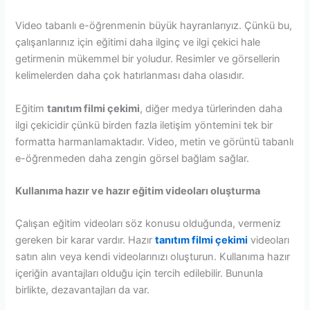
Video tabanlı e-öğrenmenin büyük hayranlarıyız. Çünkü bu,
çalışanlarınız için eğitimi daha ilginç ve ilgi çekici hale
getirmenin mükemmel bir yoludur. Resimler ve görsellerin
kelimelerden daha çok hatırlanması daha olasıdır.
Eğitim
tanıtım filmi çekimi
, diğer medya türlerinden daha
ilgi çekicidir çünkü birden fazla iletişim yöntemini tek bir
formatta harmanlamaktadır. Video, metin ve görüntü tabanlı
e-öğrenmeden daha zengin görsel bağlam sağlar.
Kullanıma hazır ve hazır eğitim videoları oluşturma
Çalışan eğitim videoları söz konusu olduğunda, vermeniz
gereken bir karar vardır. Hazır
tanıtım filmi çekimi
videoları
satın alın veya kendi videolarınızı oluşturun. Kullanıma hazır
içeriğin avantajları olduğu için tercih edilebilir. Bununla
birlikte, dezavantajları da var.