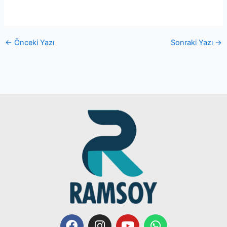
←
Önceki Yazı
Sonraki Yazı
→
F
I
Y
W