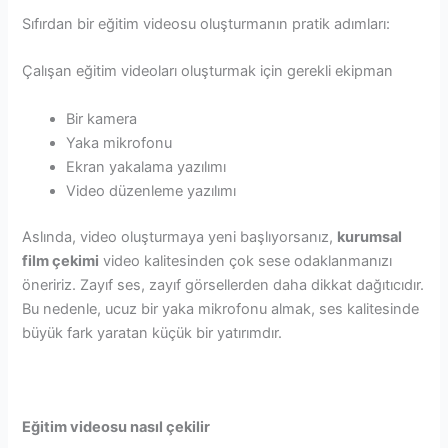
Sıfırdan bir eğitim videosu oluşturmanın pratik adımları:
Çalışan eğitim videoları oluşturmak için gerekli ekipman
Bir kamera
Yaka mikrofonu
Ekran yakalama yazılımı
Video düzenleme yazılımı
Aslında, video oluşturmaya yeni başlıyorsanız,
kurumsal
film çekimi
video kalitesinden çok sese odaklanmanızı
öneririz. Zayıf ses, zayıf görsellerden daha dikkat dağıtıcıdır.
Bu nedenle, ucuz bir yaka mikrofonu almak, ses kalitesinde
büyük fark yaratan küçük bir yatırımdır.
Eğitim videosu nasıl çekilir